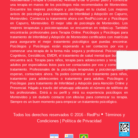
videollamada (Terapia a Distancia). Animate a dar el primer paso y comenzar
una terapia en manos de los psicólogos más recomendados de Montevideo.
Encuentre los mejores psicólogos y psicólogas en tu ciudad. Los mejores
avisos de psicología para tratamiento de Infertilidad y Adopción en Capurro,
Montevideo. Comienza tu tratamiento ahora con RedPsi.com.ar y Psicólogos
en Capurro, Montevideo. El mejor sitio de psicología de Montevideo. Los
mejores terapeutas y psicoterapeutas se encuentran en redpsi.uy. También
encontrarás profesionales para Terapia Online. Psicólogos y Psicólogas para
tratamiento de Infertilidad y Adopción de Montevideo certificados con matrícula
para asegurarte el mejor tratamiento psicológico que puedas encontrar.
Psicólogos y Psicólogas están esperando a ser contactos por vos y
comenzar una terapia de la forma más segura y profesional. Psicoanalistas,
Cognitivos, Gestálticos, EMDR, el tratamiento de salud mental que buscás se
encuentra acá. Terapia para niños, terapia para adolescentes y terapia para
adultos por especialistas listos para ser contactados por vos y comenzar un
tratamiento. Profesionales de la psicología terapeutas y psicoterapeutas te
esperan, contactalos ahora. Ya podes comenzar un tratamiento para niños,
tratamiento para adolescentes o tratamiento para adultos. Psicólogos y
Psicólogas para tratamiento de Infertilidad y Adopción para Atención Online y
Presencial. Hágalo a través del whatsapp utilizando el número de teléfono de
los profesionales. Entrá a su perfil y mirá su experiencia psicólogos en
Montevideo y sin dudarlo contacte con ellos/as para comenzar su terapia.
Siempre es un buen momento para empezar un tratamiento psicológico.
•
Todos los derechos reservados © 2016 - RedPsi
Términos y
Condiciones | Política de Privacidad