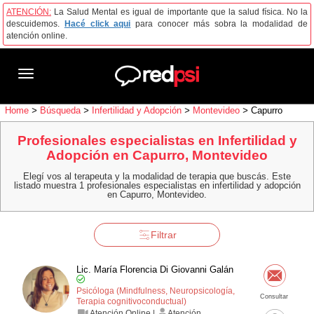
ATENCIÓN:
La Salud Mental es igual de importante que la salud física. No la
descuidemos.
Hacé click aqui
para conocer más sobra la modalidad de
atención online.
Toggle
navigation
Home
>
Búsqueda
>
Infertilidad y Adopción
>
Montevideo
>
Capurro
Profesionales especialistas en Infertilidad y
Adopción en Capurro, Montevideo
Elegí vos al terapeuta y la modalidad de terapia que buscás. Este
listado muestra 1 profesionales especialistas en infertilidad y adopción
en Capurro, Montevideo.
Filtrar
Lic. María Florencia Di Giovanni Galán
Psicóloga (Mindfulness, Neuropsicología,
Consultar
Terapia cognitivo­conductual)
Atención Online |
Atención