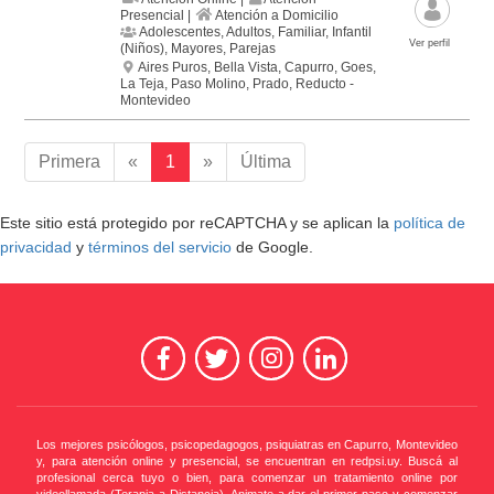
Presencial |
Atención a Domicilio
Adolescentes, Adultos, Familiar, Infantil
Ver perfil
(Niños), Mayores, Parejas
Aires Puros, Bella Vista, Capurro, Goes,
La Teja, Paso Molino, Prado, Reducto -
Montevideo
Primera
«
1
»
Última
Este sitio está protegido por reCAPTCHA y se aplican la
política de
privacidad
y
términos del servicio
de Google.
Los mejores psicólogos, psicopedagogos, psiquiatras en Capurro, Montevideo
y, para atención online y presencial, se encuentran en redpsi.uy. Buscá al
profesional cerca tuyo o bien, para comenzar un tratamiento online por