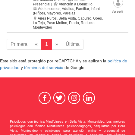
Presencial |
Atención a Domicilio
Adolescentes, Adultos, Familiar, Infantil
Ver perfil
(Niños), Mayores, Parejas
Aires Puros, Bella Vista, Capurro, Goes,
La Teja, Paso Molino, Prado, Reducto -
Montevideo
Primera
«
1
»
Última
Este sitio está protegido por reCAPTCHA y se aplican la
política de
privacidad
y
términos del servicio
de Google.
Psicólogos con técnica Mindfulness en Bella Vista, Montevideo. Los mejores
psicólogos con técnica Mindfulness, psicopedagogos, psiquiatras por Bella
Vista, Montevideo y psicólogos para atención online y presencial se