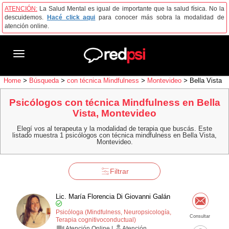
ATENCIÓN:
La Salud Mental es igual de importante que la salud física. No la
descuidemos.
Hacé click aqui
para conocer más sobra la modalidad de
atención online.
Toggle
navigation
Home
>
Búsqueda
>
con técnica Mindfulness
>
Montevideo
>
Bella Vista
Psicólogos con técnica Mindfulness en Bella
Vista, Montevideo
Elegí vos al terapeuta y la modalidad de terapia que buscás. Este
listado muestra 1 psicólogos con técnica mindfulness en Bella Vista,
Montevideo.
Filtrar
Lic. María Florencia Di Giovanni Galán
Psicóloga (Mindfulness, Neuropsicología,
Consultar
Terapia cognitivo­conductual)
Atención Online |
Atención