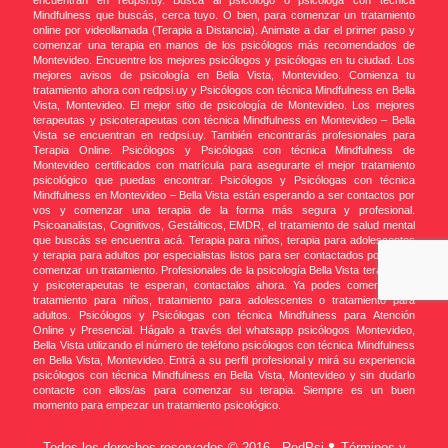
encuentran en redpsi.uy. Buscá al psicólogo o psicóloga con técnica
Mindfulness que buscás, cerca tuyo. O bien, para comenzar un tratamiento
online por videollamada (Terapia a Distancia). Animate a dar el primer paso y
comenzar una terapia en manos de los psicólogos más recomendados de
Montevideo. Encuentre los mejores psicólogos y psicólogas en tu ciudad. Los
mejores avisos de psicología en Bella Vista, Montevideo. Comienza tu
tratamiento ahora con redpsi.uy y Psicólogos con técnica Mindfulness en Bella
Vista, Montevideo. El mejor sitio de psicología de Montevideo. Los mejores
terapeutas y psicoterapeutas con técnica Mindfulness en Montevideo – Bella
Vista se encuentran en redpsi.uy. También encontrarás profesionales para
Terapia Online. Psicólogos y Psicólogas con técnica Mindfulness de
Montevideo certificados con matrícula para asegurarte el mejor tratamiento
psicológico que puedas encontrar. Psicólogos y Psicólogas con técnica
Mindfulness en Montevideo – Bella Vista están esperando a ser contactos por
vos y comenzar una terapia de la forma más segura y profesional.
Psicoanalistas, Cognitivos, Gestálticos, EMDR, el tratamiento de salud mental
que buscás se encuentra acá. Terapia para niños, terapia para adolescentes
y terapia para adultos por especialistas listos para ser contactados por vos y
comenzar un tratamiento. Profesionales de la psicología Bella Vista terapeutas
y psicoterapeutas te esperan, contactalos ahora. Ya podes comenzar un
tratamiento para niños, tratamiento para adolescentes o tratamiento para
adultos. Psicólogos y Psicólogas con técnica Mindfulness para Atención
Online y Presencial. Hágalo a través del whatsapp psicólogos Montevideo,
Bella Vista utilizando el número de teléfono psicólogos con técnica Mindfulness
en Bella Vista, Montevideo. Entrá a su perfil profesional y mirá su experiencia
psicólogos con técnica Mindfulness en Bella Vista, Montevideo y sin dudarlo
contacte con ellos/as para comenzar su terapia. Siempre es un buen
momento para empezar un tratamiento psicológico.
•
Todos los derechos reservados © 2016 - RedPsi
Términos y