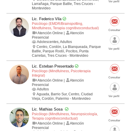
Ver perfil
Larrañaga, Parque Batlle, Tres Cruces -
Montevideo
Lic. Federico Vila
Psicólogo (EMDR/Brainspotting,
Mindfulness, Terapia cognitivo­conductual)
Consultar
Atención Online |
Atención
Presencial
Adolescentes, Adultos
Centro, Cordón, La Blanqueada, Parque
Ver perfil
Batlle, Parque Rodó, Pocitos, Punta
Carretas, Tres Cruces - Montevideo
Lic. Esteban Presentado
Psicólogo (Mindfulness, Psicoterapia
Integral)
Consultar
Atención Online |
Atención
Presencial
Adultos
Aguada, Barrio Sur, Centro, Ciudad
Ver perfil
Vieja, Cordón, Palermo - Montevideo
Lic. Mathias Sosa
Psicólogo (Mindfulness, Neuropsicología,
Terapia cognitivo­conductual)
Consultar
Atención Online |
Atención
Presencial