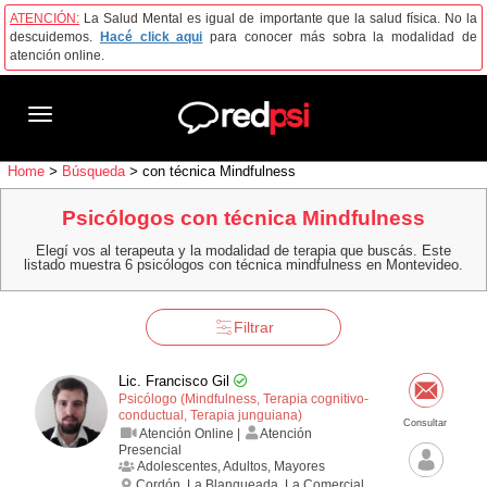
ATENCIÓN:
La Salud Mental es igual de importante que la salud física. No la
descuidemos.
Hacé click aqui
para conocer más sobra la modalidad de
atención online.
Toggle
navigation
Home
>
Búsqueda
>
con técnica Mindfulness
Psicólogos con técnica Mindfulness
Elegí vos al terapeuta y la modalidad de terapia que buscás. Este
listado muestra 6 psicólogos con técnica mindfulness en Montevideo.
Filtrar
Lic. Francisco Gil
Psicólogo (Mindfulness, Terapia cognitivo­
conductual, Terapia junguiana)
Consultar
Atención Online |
Atención
Presencial
Adolescentes, Adultos, Mayores
Cordón, La Blanqueada, La Comercial,