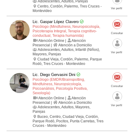
Adolescentes, Adultos, Parejas
Centro, Cordón, Palermo, Tres Cruces -
Ver perfil
Montevideo
Lic. Gaspar López Clavero
Psicólogo (Mindfulness, Neuropsicología,
Psicoterapia Integral, Terapia cognitivo­
Consultar
conductual, Terapia humanista)
Atención Online |
Atención
Presencial |
Atención a Domicilio
Adolescentes, Adultos, Infantil (Niños),
Ver perfil
Mayores, Parejas
Ciudad Vieja, Cordón, Palermo, Parque
Rodó, Tres Cruces - Montevideo
Lic. Diego Gervasini Dini
Psicólogo (EMDR/Brainspotting,
Mindfulness, Neuropsicología,
Consultar
Psicoanálisis, Psicología Positiva,
Sexología)
Atención Online |
Atención
Presencial |
Atención a Domicilio
Ver perfil
Adolescentes, Adultos, Mayores,
Parejas
Buceo, Centro, Ciudad Vieja, Cordón,
Parque Rodó, Pocitos, Punta Carretas, Tres
Cruces - Montevideo