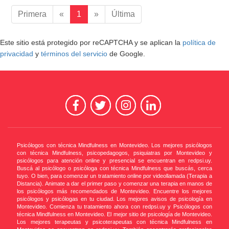
Primera
«
1
»
Última
Este sitio está protegido por reCAPTCHA y se aplican la
política de
privacidad
y
términos del servicio
de Google.
Psicólogos con técnica Mindfulness en Montevideo. Los mejores psicólogos
con técnica Mindfulness, psicopedagogos, psiquiatras por Montevideo y
psicólogos para atención online y presencial se encuentran en redpsi.uy.
Buscá al psicólogo o psicóloga con técnica Mindfulness que buscás, cerca
tuyo. O bien, para comenzar un tratamiento online por videollamada (Terapia a
Distancia). Animate a dar el primer paso y comenzar una terapia en manos de
los psicólogos más recomendados de Montevideo. Encuentre los mejores
psicólogos y psicólogas en tu ciudad. Los mejores avisos de psicología en
Montevideo. Comienza tu tratamiento ahora con redpsi.uy y Psicólogos con
técnica Mindfulness en Montevideo. El mejor sitio de psicología de Montevideo.
Los mejores terapeutas y psicoterapeutas con técnica Mindfulness en