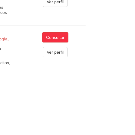
Ver perfil
as
ces -
Consultar
ogía,
a
Ver perfil
citos,