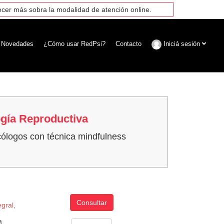
cer más sobra la modalidad de atención online.
Novedades
¿Cómo usar RedPsi?
Contacto
Iniciá sesión
ogía Reproductiva
icólogos con técnica mindfulness
Consultar
gral,
a