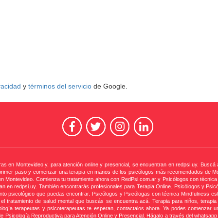
ivacidad
y
términos del servicio
de Google.
as en Montevideo y, para atención online y presencial, se encuentran en redpsi.uy. Buscá 
 el primer paso y comenzar una terapia en manos de los psicólogos más recomendados de Mo
en Montevideo. Comienza tu tratamiento ahora con RedPsi.com.ar y Psicólogos con técnica 
n en redpsi.uy. También encontrarás profesionales para Terapia Online. Psicólogos y Psic
iento psicológico que puedas encontrar. Psicólogos y Psicólogas con técnica Mindfulness e
el tratamiento de salud mental que buscás se encuentra acá. Terapia para niños, terapia 
ología terapeutas y psicoterapeutas te esperan, contactalos ahora. Ya podes comenzar un 
e Psicología Reproductiva para Atención Online y Presencial. Hágalo a través del whatsapp uti