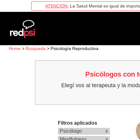
ATENCIÓN:
La Salud Mental es igual de importa
Home
>
Búsqueda
>
Psicología Reproductiva
Psicólogos con t
Elegí vos al terapeuta y la mod
Filtros aplicados
Psicólogo
x
Mindfulness
x