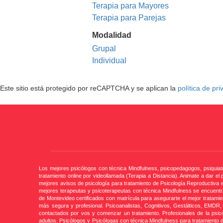
Terapia para Mayores
Terapia para Parejas
Modalidad
Grupal
Individual
Este sitio está protegido por reCAPTCHA y se aplican la
política de pr
Los mejores psicólogos con técnica Mindfulness, psicopedagogos, psiquiatr
tratamiento online por videollamada (Terapia a Distancia). Animate a dar
mejores avisos de psicología para tratamiento de Psicología Reproductiva 
mejores terapeutas y psicoterapeutas con técnica Mindfulness se encuentra
de Montevideo certificados con matrícula para asegurarte el mejor tratam
más segura y profesional. Psicoanalistas, Cognitivos, Gestálticos, EMDR, 
contactados por vos y comenzar un tratamiento. Profesionales de la psic
adultos. Psicólogos y Psicólogas con técnica Mindfulness para tratamiento d