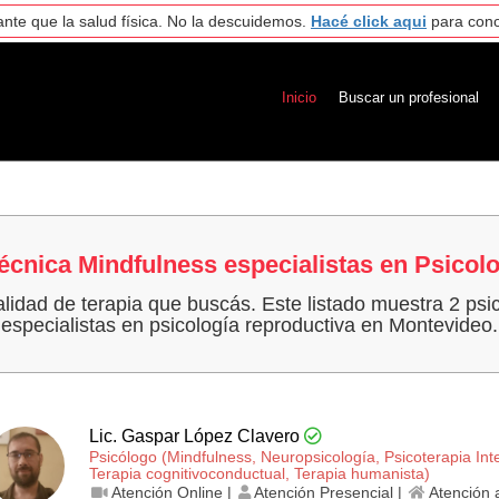
nte que la salud física. No la descuidemos.
Hacé click aqui
para cono
Inicio
Buscar un profesional
écnica Mindfulness especialistas en Psicol
alidad de terapia que buscás. Este listado muestra 2 ps
especialistas en psicología reproductiva en Montevideo.
Lic. Gaspar López Clavero
Psicólogo (Mindfulness, Neuropsicología, Psicoterapia Inte
Terapia cognitivo­conductual, Terapia humanista)
Atención Online |
Atención Presencial |
Atención 