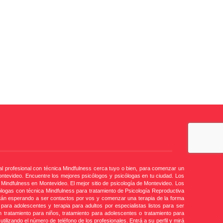
al profesional con técnica Mindfulness cerca tuyo o bien, para comenzar un
ntevideo. Encuentre los mejores psicólogos y psicólogas en tu ciudad. Los
Mindfulness en Montevideo. El mejor sitio de psicología de Montevideo. Los
ólogas con técnica Mindfulness para tratamiento de Psicología Reproductiva
stán esperando a ser contactos por vos y comenzar una terapia de la forma
para adolescentes y terapia para adultos por especialistas listos para ser
tratamiento para niños, tratamiento para adolescentes o tratamiento para
lizando el número de teléfono de los profesionales. Entrá a su perfil y mirá