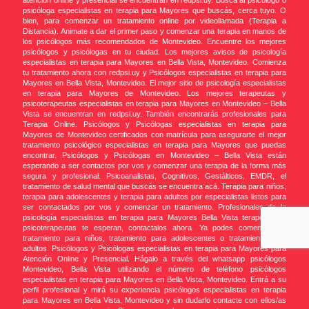
atención online y presencial se encuentran en redpsi.uy. Buscá al psicólogo o
psicóloga especialistas en terapia para Mayores que buscás, cerca tuyo. O
bien, para comenzar un tratamiento online por videollamada (Terapia a
Distancia). Animate a dar el primer paso y comenzar una terapia en manos de
los psicólogos más recomendados de Montevideo. Encuentre los mejores
psicólogos y psicólogas en tu ciudad. Los mejores avisos de psicología
especialistas en terapia para Mayores en Bella Vista, Montevideo. Comienza
tu tratamiento ahora con redpsi.uy y Psicólogos especialistas en terapia para
Mayores en Bella Vista, Montevideo. El mejor sitio de psicología especialistas
en terapia para Mayores de Montevideo. Los mejores terapeutas y
psicoterapeutas especialistas en terapia para Mayores en Montevideo – Bella
Vista se encuentran en redpsi.uy. También encontrarás profesionales para
Terapia Online. Psicólogos y Psicólogas especialistas en terapia para
Mayores de Montevideo certificados con matrícula para asegurarte el mejor
tratamiento psicológico especialistas en terapia para Mayores que puedas
encontrar. Psicólogos y Psicólogas en Montevideo – Bella Vista están
esperando a ser contactos por vos y comenzar una terapia de la forma más
segura y profesional. Psicoanalistas, Cognitivos, Gestálticos, EMDR, el
tratamiento de salud mental que buscás se encuentra acá. Terapia para niños,
terapia para adolescentes y terapia para adultos por especialistas listos para
ser contactados por vos y comenzar un tratamiento. Profesionales de la
psicología especialistas en terapia para Mayores Bella Vista terapeutas y
psicoterapeutas te esperan, contactalos ahora. Ya podes comenzar un
tratamiento para niños, tratamiento para adolescentes o tratamiento para
adultos. Psicólogos y Psicólogas especialistas en terapia para Mayores para
Atención Online y Presencial. Hágalo a través del whatsapp psicólogos
Montevideo, Bella Vista utilizando el número de teléfono psicólogos
especialistas en terapia para Mayores en Bella Vista, Montevideo. Entrá a su
perfil profesional y mirá su experiencia psicólogos especialistas en terapia
para Mayores en Bella Vista, Montevideo y sin dudarlo contacte con ellos/as