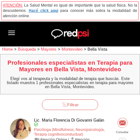
ATENCIÓN:
La Salud Mental es igual de importante que la salud física. No la
descuidemos.
Hacé click aqui
para conocer más sobra la modalidad de
atención online.
Toggle
navigation
Home
>
Búsqueda
>
Mayores
>
Montevideo
>
Bella Vista
Profesionales especialistas en Terapia para
Mayores en Bella Vista, Montevideo
Elegí vos al terapeuta y la modalidad de terapia que buscás. Este
listado muestra 1 profesionales especialistas en terapia para mayores
en Bella Vista, Montevideo.
Filtrar
Lic. María Florencia Di Giovanni Galán
Psicóloga (Mindfulness, Neuropsicología,
Consultar
Terapia cognitivo­conductual)
Atención Online |
Atención