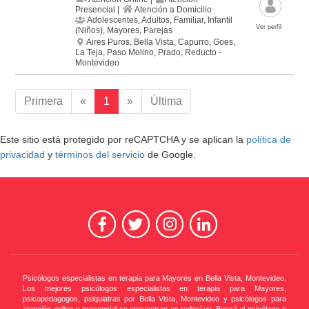
Presencial |
Atención a Domicilio
Adolescentes, Adultos, Familiar, Infantil
Ver perfil
(Niños), Mayores, Parejas
Aires Puros, Bella Vista, Capurro, Goes,
La Teja, Paso Molino, Prado, Reducto -
Montevideo
Primera
«
1
»
Última
Este sitio está protegido por reCAPTCHA y se aplican la
política de
privacidad
y
términos del servicio
de Google.
Psicólogos especialistas en terapia para Mayores en Bella Vista, Montevideo.
Los mejores psicólogos especialistas en terapia para Mayores,
psicopedagogos, psiquiatras por Bella Vista, Montevideo y psicólogos para