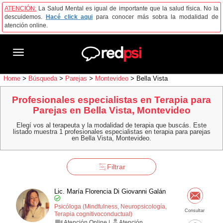
ATENCIÓN:
La Salud Mental es igual de importante que la salud física. No la
descuidemos.
Hacé click aqui
para conocer más sobra la modalidad de
atención online.
Toggle
navigation
Home
>
Búsqueda
>
Parejas
>
Montevideo
>
Bella Vista
Profesionales especialistas en Terapia para
Parejas en Bella Vista, Montevideo
Elegí vos al terapeuta y la modalidad de terapia que buscás. Este
listado muestra 1 profesionales especialistas en terapia para parejas
en Bella Vista, Montevideo.
Filtrar
Lic. María Florencia Di Giovanni Galán
Psicóloga (Mindfulness, Neuropsicología,
Consultar
Terapia cognitivo­conductual)
Atención Online |
Atención