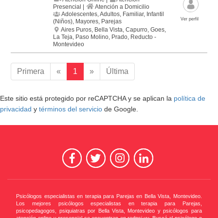
Presencial |
Atención a Domicilio
Adolescentes, Adultos, Familiar, Infantil
Ver perfil
(Niños), Mayores, Parejas
Aires Puros, Bella Vista, Capurro, Goes,
La Teja, Paso Molino, Prado, Reducto -
Montevideo
Primera
«
1
»
Última
Este sitio está protegido por reCAPTCHA y se aplican la
política de
privacidad
y
términos del servicio
de Google.
Psicólogos especialistas en terapia para Parejas en Bella Vista, Montevideo.
Los mejores psicólogos especialistas en terapia para Parejas,
psicopedagogos, psiquiatras por Bella Vista, Montevideo y psicólogos para