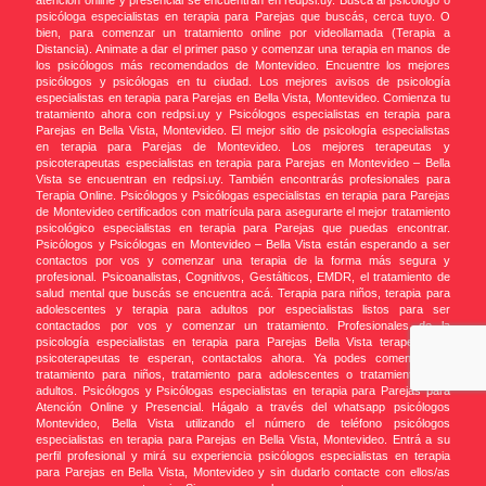
atención online y presencial se encuentran en redpsi.uy. Buscá al psicólogo o
psicóloga especialistas en terapia para Parejas que buscás, cerca tuyo. O
bien, para comenzar un tratamiento online por videollamada (Terapia a
Distancia). Animate a dar el primer paso y comenzar una terapia en manos de
los psicólogos más recomendados de Montevideo. Encuentre los mejores
psicólogos y psicólogas en tu ciudad. Los mejores avisos de psicología
especialistas en terapia para Parejas en Bella Vista, Montevideo. Comienza tu
tratamiento ahora con redpsi.uy y Psicólogos especialistas en terapia para
Parejas en Bella Vista, Montevideo. El mejor sitio de psicología especialistas
en terapia para Parejas de Montevideo. Los mejores terapeutas y
psicoterapeutas especialistas en terapia para Parejas en Montevideo – Bella
Vista se encuentran en redpsi.uy. También encontrarás profesionales para
Terapia Online. Psicólogos y Psicólogas especialistas en terapia para Parejas
de Montevideo certificados con matrícula para asegurarte el mejor tratamiento
psicológico especialistas en terapia para Parejas que puedas encontrar.
Psicólogos y Psicólogas en Montevideo – Bella Vista están esperando a ser
contactos por vos y comenzar una terapia de la forma más segura y
profesional. Psicoanalistas, Cognitivos, Gestálticos, EMDR, el tratamiento de
salud mental que buscás se encuentra acá. Terapia para niños, terapia para
adolescentes y terapia para adultos por especialistas listos para ser
contactados por vos y comenzar un tratamiento. Profesionales de la
psicología especialistas en terapia para Parejas Bella Vista terapeutas y
psicoterapeutas te esperan, contactalos ahora. Ya podes comenzar un
tratamiento para niños, tratamiento para adolescentes o tratamiento para
adultos. Psicólogos y Psicólogas especialistas en terapia para Parejas para
Atención Online y Presencial. Hágalo a través del whatsapp psicólogos
Montevideo, Bella Vista utilizando el número de teléfono psicólogos
especialistas en terapia para Parejas en Bella Vista, Montevideo. Entrá a su
perfil profesional y mirá su experiencia psicólogos especialistas en terapia
para Parejas en Bella Vista, Montevideo y sin dudarlo contacte con ellos/as