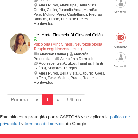
Aires Puros, Atahualpa, Bella Vista,
Cerrito, Colón, Juancito Vera, Maroñas,
Ver perfil
Paso Molino, Perez Castellanos, Piedras
Blancas, Prado, Punta de Rieles -
Montevideo
Lic. María Florencia Di Giovanni Galán
Psicóloga (Mindfulness, Neuropsicología,
Consultar
Terapia cognitivo­conductual)
Atención Online |
Atención
Presencial |
Atención a Domicilio
Adolescentes, Adultos, Familiar, Infantil
Ver perfil
(Niños), Mayores, Parejas
Aires Puros, Bella Vista, Capurro, Goes,
La Teja, Paso Molino, Prado, Reducto -
Montevideo
Primera
«
1
»
Última
Este sitio está protegido por reCAPTCHA y se aplican la
política de
privacidad
y
términos del servicio
de Google.