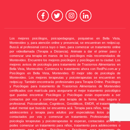
Los mejores psicólogos, psicopedagogos, psiquiatras en Bella Vista,
Montevideo y, para atención online y presencial, se encuentran en redpsi.uy.
Buscá al profesional cerca tuyo o bien, para comenzar un tratamiento online
por videollamada (Terapia a Distancia). Animate a dar el primer paso y
comenzar una terapia en manos de los psicólogos más recomendados de
Montevideo. Encuentre los mejores psicólogos y psicólogas en tu ciudad. Los
mejores avisos de psicología para tratamiento de Trastornos Alimentarios en
Bella Vista, Montevideo. Comienza tu tratamiento ahora con RedPsi.com.ar y
Psicólogos en Bella Vista, Montevideo. El mejor sitio de psicología de
Montevideo. Los mejores terapeutas y psicoterapeutas se encuentran en
redpsi.uy. También encontrarás profesionales para Terapia Online. Psicólogos
y Psicólogas para tratamiento de Trastornos Alimentarios de Montevideo
certificados con matrícula para asegurarte el mejor tratamiento psicológico
que puedas encontrar. Psicólogos y Psicólogas están esperando a ser
contactos por vos y comenzar una terapia de la forma más segura y
profesional. Psicoanalistas, Cognitivos, Gestálticos, EMDR, el tratamiento de
salud mental que buscás se encuentra acá. Terapia para niños, terapia para
adolescentes y terapia para adultos por especialistas listos para ser
contactados por vos y comenzar un tratamiento. Profesionales de la
psicología terapeutas y psicoterapeutas te esperan, contactalos ahora. Ya
podes comenzar un tratamiento para niños, tratamiento para adolescentes o
tratamiento para adultos. Psicólogos y Psicólogas para tratamiento de