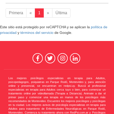
Primera
«
1
»
Última
Este sitio está protegido por reCAPTCHA y se aplican la
política de
privacidad
y
términos del servicio
de Google.
Los mejores psicólogos especialistas en terapia para Adultos,
psicopedagogos, psiquiatras en Parque Rodó, Montevideo y, para atención
online y presencial, se encuentran en redpsi.uy. Buscá al profesional
especialistas en terapia para Adultos cerca tuyo o bien, para comenzar un
tratamiento online por videollamada (Terapia a Distancia). Animate a dar el
primer paso y comenzar una terapia en manos de los psicólogos más
recomendados de Montevideo. Encuentre los mejores psicólogos y psicólogas
en tu ciudad. Los mejores avisos de psicología especialistas en terapia para
Adultos para tratamiento de Enfermedades Neurológicas en Parque Rodó,
Montevideo. Comienza tu tratamiento ahora con RedPsi.com.ar y Psicólogos