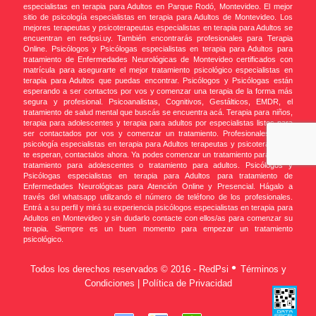
especialistas en terapia para Adultos en Parque Rodó, Montevideo. El mejor
sitio de psicología especialistas en terapia para Adultos de Montevideo. Los
mejores terapeutas y psicoterapeutas especialistas en terapia para Adultos se
encuentran en redpsi.uy. También encontrarás profesionales para Terapia
Online. Psicólogos y Psicólogas especialistas en terapia para Adultos para
tratamiento de Enfermedades Neurológicas de Montevideo certificados con
matrícula para asegurarte el mejor tratamiento psicológico especialistas en
terapia para Adultos que puedas encontrar. Psicólogos y Psicólogas están
esperando a ser contactos por vos y comenzar una terapia de la forma más
segura y profesional. Psicoanalistas, Cognitivos, Gestálticos, EMDR, el
tratamiento de salud mental que buscás se encuentra acá. Terapia para niños,
terapia para adolescentes y terapia para adultos por especialistas listos para
ser contactados por vos y comenzar un tratamiento. Profesionales de la
psicología especialistas en terapia para Adultos terapeutas y psicoterapeutas
te esperan, contactalos ahora. Ya podes comenzar un tratamiento para niños,
tratamiento para adolescentes o tratamiento para adultos. Psicólogos y
Psicólogas especialistas en terapia para Adultos para tratamiento de
Enfermedades Neurológicas para Atención Online y Presencial. Hágalo a
través del whatsapp utilizando el número de teléfono de los profesionales.
Entrá a su perfil y mirá su experiencia psicólogos especialistas en terapia para
Adultos en Montevideo y sin dudarlo contacte con ellos/as para comenzar su
terapia. Siempre es un buen momento para empezar un tratamiento
psicológico.
•
Todos los derechos reservados © 2016 - RedPsi
Términos y
Condiciones | Política de Privacidad