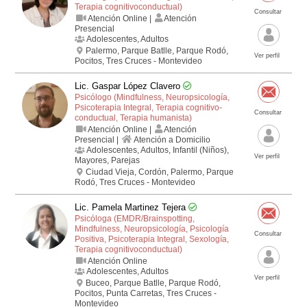
Terapia cognitivo­conductual)
Consultar
Atención Online |
Atención
Presencial
Adolescentes, Adultos
Palermo, Parque Batlle, Parque Rodó,
Ver perfil
Pocitos, Tres Cruces - Montevideo
Lic. Gaspar López Clavero
Psicólogo (Mindfulness, Neuropsicología,
Psicoterapia Integral, Terapia cognitivo­
Consultar
conductual, Terapia humanista)
Atención Online |
Atención
Presencial |
Atención a Domicilio
Adolescentes, Adultos, Infantil (Niños),
Ver perfil
Mayores, Parejas
Ciudad Vieja, Cordón, Palermo, Parque
Rodó, Tres Cruces - Montevideo
Lic. Pamela Martinez Tejera
Psicóloga (EMDR/Brainspotting,
Mindfulness, Neuropsicología, Psicología
Consultar
Positiva, Psicoterapia Integral, Sexología,
Terapia cognitivo­conductual)
Atención Online
Adolescentes, Adultos
Ver perfil
Buceo, Parque Batlle, Parque Rodó,
Pocitos, Punta Carretas, Tres Cruces -
Montevideo