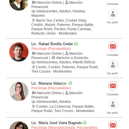
Atención Online |
Atención
Consultar
Presencial
Adolescentes, Adultos, Familiar,
Mayores
Barrio Sur, Centro, Ciudad Vieja,
Ver perfil
Cordón, Malvín, Palermo, Parque Batlle,
Parque Rodó, Pocitos, Punta Carretas,
Reducto, Unión - Montevideo
Lic. Rafael Bonilla Grebe
Psicólogo (Psicoanálisis)
Atención Online |
Atención
Consultar
Presencial |
Atención a Domicilio
Adolescentes, Adultos, Infantil (Niños)
Centro, Cordón, Palermo, Parque Rodó,
Tres Cruces - Montevideo
Ver perfil
Lic. Mariana Velazco
Psicóloga (Psicoanálisis)
Atención Online |
Atención
Consultar
Presencial
Adolescentes, Adultos
Cordón, La Comercial, Parque Batlle,
Parque Rodó, Tres Cruces - Montevideo
Ver perfil
Lic. María José Viera Bagnulo
Psicóloga (Neuropsicología, Psicoanálisis,