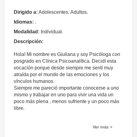
Dirigido a:
Adolescentes, Adultos.
Idiomas:
.
Modalidad:
Individual.
Descripción:
Hola! Mi nombre es Giuliana y soy Psicóloga con
posgrado en Clínica Psicoanalítica. Decidí esta
vocación porque desde siempre me sentí muy
atraída por el mundo de las emociones y los
vínculos humanos.
Siempre me pareció importante conocerse a uno
mismo y trabajar en uno para vivir una vida un
poco más plena , menos sufriente y un poco más
libre.
Encontré en el psicoanálisis una sensibilidad, una
profundidad y un entendimiento de lo complejidad
Ver más >
del ser humano que me hizo elegirlo por sobre
otras formaciones.