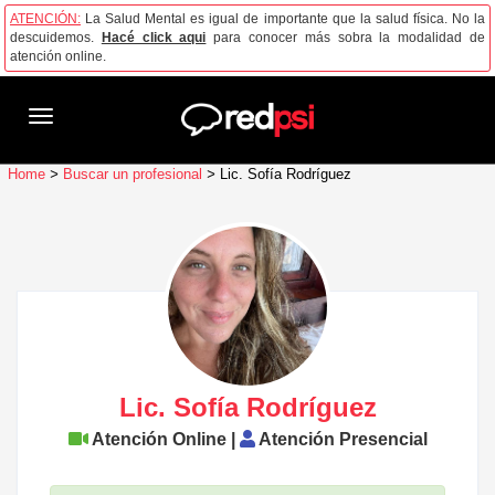
ATENCIÓN:
La Salud Mental es igual de importante que la salud física. No la
descuidemos.
Hacé click aqui
para conocer más sobra la modalidad de
atención online.
Toggle
navigation
Home
>
Buscar un profesional
>
Lic. Sofía Rodríguez
Lic. Sofía Rodríguez
Atención Online |
Atención Presencial