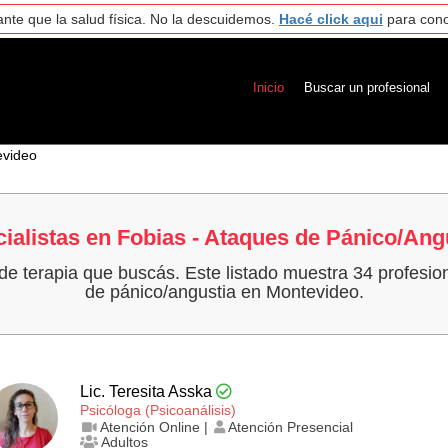
nte que la salud física. No la descuidemos.
Hacé click aqui
para cono
Inicio
Buscar un profesional
video
cialistas en Fobias - Ataques de Pánico/Ang
 de terapia que buscás. Este listado muestra 34 profesion
de pánico/angustia en Montevideo.
Lic. Teresita Asska
Psicóloga (Psicoanálisis)
Atención Online |
Atención Presencial
Adultos