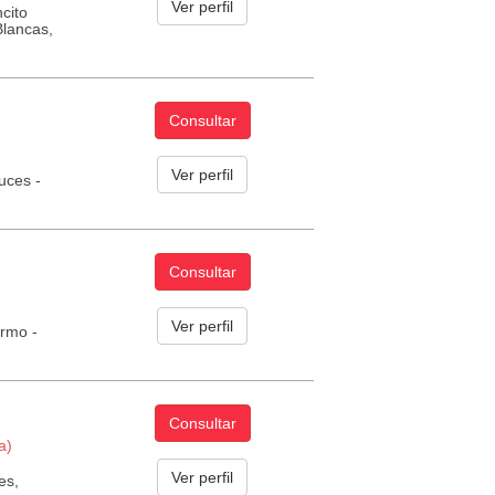
Ver perfil
ncito
Blancas,
Consultar
Ver perfil
uces -
Consultar
Ver perfil
ermo -
Consultar
a)
Ver perfil
es,