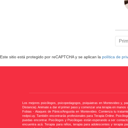
Pri
Este sitio está protegido por reCAPTCHA y se aplican la
política de pr
Los mejores psicólogos, psicopedagogos, psiquiatras en Montevideo y, para
Distancia). Animate a dar el primer paso y comenzar una terapia en manos 
Fobias - Ataques de Pánico/Angustia en Montevideo. Comienza tu tratami
redpsi.uy. También encontrarás profesionales para Terapia Online. Psicólog
puedas encontrar. Psicólogos y Psicólogas están esperando a ser contacto
encuentra acá. Terapia para niños, terapia para adolescentes y terapia pa