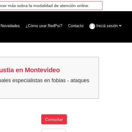
cer más sobra la modalidad de atención online.
Novedades
¿Cómo usar RedPsi?
Contacto
Iniciá sesión
ustia en Montevideo
ales especialistas en fobias - ataques
Consultar