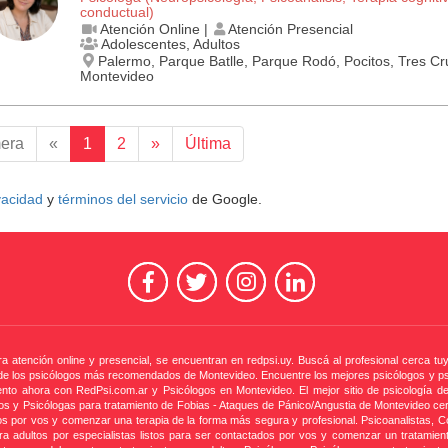
conductual)
Atención Online |
Atención Presencial
Adolescentes, Adultos
Palermo, Parque Batlle, Parque Rodó, Pocitos, Tres Cr
Montevideo
mera
«
1
2
»
Última
ivacidad
y
términos del servicio
de Google.
 atención online y presencial, se encuentran en redpsi.uy. Buscá al profesional cerca tu
de los psicólogos más recomendados de Montevideo. Encuentre los mejores psicólogos y psi
ento ahora con RedPsi.com.ar y Psicólogos en Montevideo. El mejor sitio de psicología d
os y Psicólogas para tratamiento de Fobias - Ataques de Pánico/Angustia de Montevideo cert
s por vos y comenzar una terapia de la forma más segura y profesional. Psicoanalistas, Co
ra adultos por especialistas listos para ser contactados por vos y comenzar un tratamient