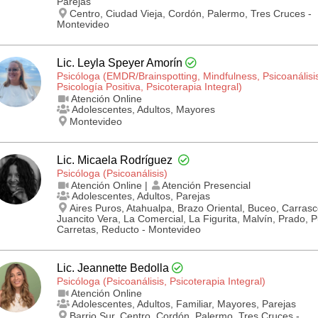
Parejas
Centro, Ciudad Vieja, Cordón, Palermo, Tres Cruces -
Montevideo
Lic. Leyla Speyer Amorín
Psicóloga (EMDR/Brainspotting, Mindfulness, Psicoanálisi
Psicología Positiva, Psicoterapia Integral)
Atención Online
Adolescentes, Adultos, Mayores
Montevideo
Lic. Micaela Rodríguez
Psicóloga (Psicoanálisis)
Atención Online |
Atención Presencial
Adolescentes, Adultos, Parejas
Aires Puros, Atahualpa, Brazo Oriental, Buceo, Carrasc
Juancito Vera, La Comercial, La Figurita, Malvín, Prado, 
Carretas, Reducto - Montevideo
Lic. Jeannette Bedolla
Psicóloga (Psicoanálisis, Psicoterapia Integral)
Atención Online
Adolescentes, Adultos, Familiar, Mayores, Parejas
Barrio Sur, Centro, Cordón, Palermo, Tres Cruces -