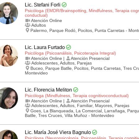
Lic. Stefani Forli
Psicóloga (EMDR/Brainspotting, Mindfulness, Terapia cogn
conductual)
Atención Online
Adultos
Palermo, Parque Rodó, Pocitos, Punta Carretas - Mont
Lic. Laura Furtado
Psicóloga (Psicoanálisis, Psicoterapia Integral)
Atención Online |
Atención Presencial
Adolescentes, Adultos, Parejas
Buceo, Parque Batlle, Pocitos, Punta Carretas, Tres Cr
Montevideo
Lic. Florencia Meliton
Psicóloga (Mindfulness, Terapia cognitivo­conductual)
Atención Online |
Atención Presencial
Adolescentes, Adultos, Familiar, Mayores, Parejas
Goes, La Blanqueada, La Comercial, Larrañaga, Parq
Batlle, Tres Cruces, Villa Muñoz - Montevideo
Lic. María José Viera Bagnulo
Psicóloga (Neuropsicología, Psicoanálisis, Terapia cogniti