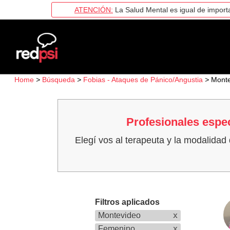
ATENCIÓN:
La Salud Mental es igual de importa
Home
>
Búsqueda
>
Fobias - Ataques de Pánico/Angustia
>
Monte
Profesionales espe
Elegí vos al terapeuta y la modalidad
Filtros aplicados
Montevideo
x
Femenino
x