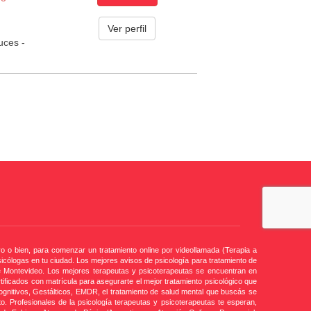
Ver perfil
uces -
yo o bien, para comenzar un tratamiento online por videollamada (Terapia a
cólogas en tu ciudad. Los mejores avisos de psicología para tratamiento de
e Montevideo. Los mejores terapeutas y psicoterapeutas se encuentran en
ificados con matrícula para asegurarte el mejor tratamiento psicológico que
gnitivos, Gestálticos, EMDR, el tratamiento de salud mental que buscás se
o. Profesionales de la psicología terapeutas y psicoterapeutas te esperan,