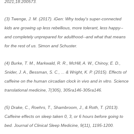
2021;18:200573.
(3) Twenge, J. M. (2017). iGen: Why today's super-connected
kids are growing up less rebellious, more tolerant, less happy--
and completely unprepared for adulthood--and what that means
for the rest of us. Simon and Schuster.
(4) Burke, T. M., Markwald, R. R., McHill, A. W., Chinoy, E. D.,
Snider, J. A., Bessman, S. C., ... & Wright, K. P. (2015). Effects of
caffeine on the human circadian clock in vivo and in vitro. Science
translational medicine, 7(305), 305ra146-305ra146.
(5) Drake, C., Roehrs, T., Shambroom, J., & Roth, T. (2013).
Caffeine effects on sleep taken 0, 3, or 6 hours before going to
bed. Journal of Clinical Sleep Medicine, 9(11), 1195-1200.