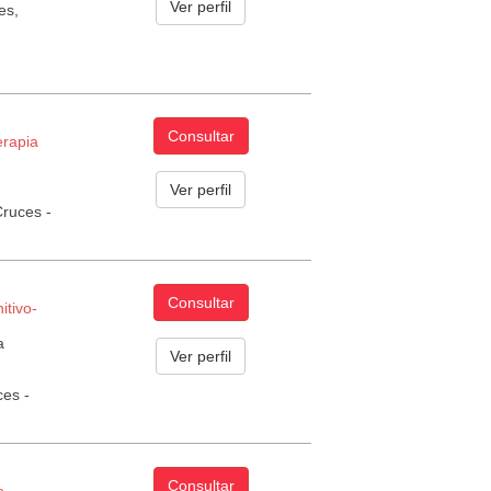
Ver perfil
es,
Consultar
erapia
Ver perfil
Cruces -
Consultar
itivo­
a
Ver perfil
ces -
Consultar
o­