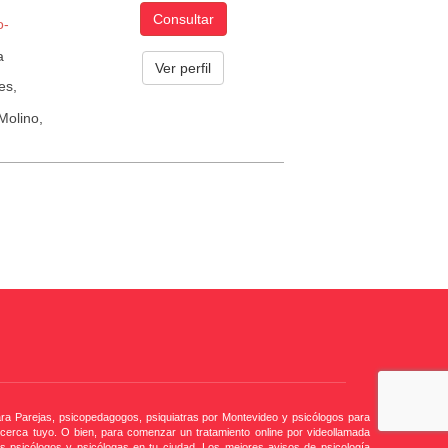
Consultar
o­
a
Ver perfil
es,
Molino,
ara Parejas, psicopedagogos, psiquiatras por Montevideo y psicólogos para
 cerca tuyo. O bien, para comenzar un tratamiento online por videollamada
 psicólogos y psicólogas en tu ciudad. Los mejores avisos de psicología