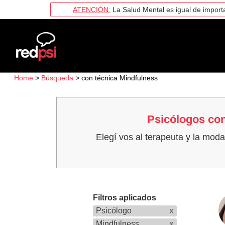
ATENCIÓN:
La Salud Mental es igual de importa
Home
>
Búsqueda
>
con técnica Mindfulness
Psicólogos con
Elegí vos al terapeuta y la mod
Filtros aplicados
Psicólogo
x
Mindfulness
x