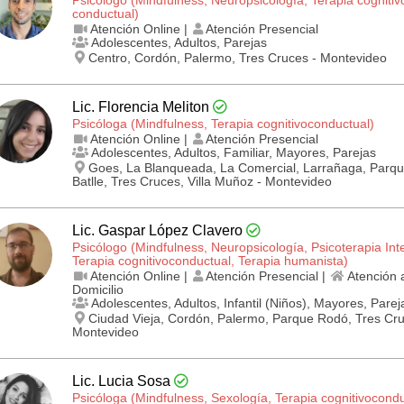
conductual)
Atención Online |
Atención Presencial
Adolescentes, Adultos, Parejas
Centro, Cordón, Palermo, Tres Cruces - Montevideo
Lic. Florencia Meliton
Psicóloga (Mindfulness, Terapia cognitivo­conductual)
Atención Online |
Atención Presencial
Adolescentes, Adultos, Familiar, Mayores, Parejas
Goes, La Blanqueada, La Comercial, Larrañaga, Parq
Batlle, Tres Cruces, Villa Muñoz - Montevideo
Lic. Gaspar López Clavero
Psicólogo (Mindfulness, Neuropsicología, Psicoterapia Inte
Terapia cognitivo­conductual, Terapia humanista)
Atención Online |
Atención Presencial |
Atención 
Domicilio
Adolescentes, Adultos, Infantil (Niños), Mayores, Parej
Ciudad Vieja, Cordón, Palermo, Parque Rodó, Tres Cru
Montevideo
Lic. Lucia Sosa
Psicóloga (Mindfulness, Sexología, Terapia cognitivo­condu