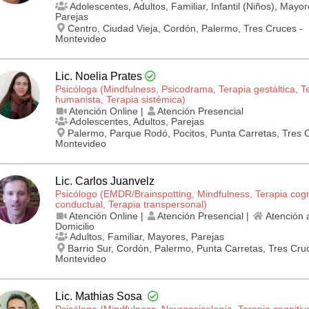
Adolescentes, Adultos, Familiar, Infantil (Niños), Mayor
Parejas
Centro, Ciudad Vieja, Cordón, Palermo, Tres Cruces -
Montevideo
Lic. Noelia Prates
Psicóloga (Mindfulness, Psicodrama, Terapia gestáltica, T
humanista, Terapia sistémica)
Atención Online |
Atención Presencial
Adolescentes, Adultos, Parejas
Palermo, Parque Rodó, Pocitos, Punta Carretas, Tres 
Montevideo
Lic. Carlos Juanvelz
Psicólogo (EMDR/Brainspotting, Mindfulness, Terapia cogn
conductual, Terapia transpersonal)
Atención Online |
Atención Presencial |
Atención 
Domicilio
Adultos, Familiar, Mayores, Parejas
Barrio Sur, Cordón, Palermo, Punta Carretas, Tres Cru
Montevideo
Lic. Mathias Sosa
Psicólogo (Mindfulness, Neuropsicología, Terapia cognitiv