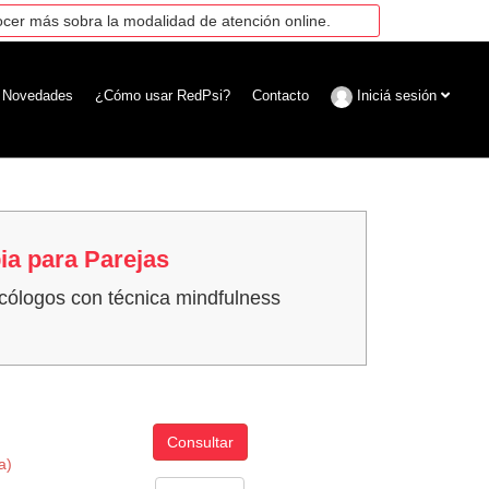
cer más sobra la modalidad de atención online.
Novedades
¿Cómo usar RedPsi?
Contacto
Iniciá sesión
ia para Parejas
icólogos con técnica mindfulness
Consultar
a)