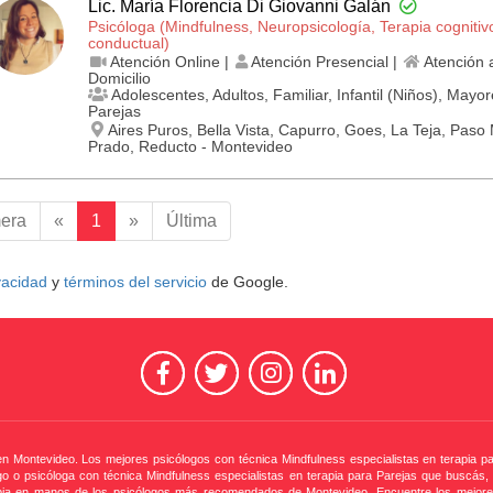
Lic. María Florencia Di Giovanni Galán
Psicóloga (Mindfulness, Neuropsicología, Terapia cognitiv
conductual)
Atención Online |
Atención Presencial |
Atención 
Domicilio
Adolescentes, Adultos, Familiar, Infantil (Niños), Mayor
Parejas
Aires Puros, Bella Vista, Capurro, Goes, La Teja, Paso 
Prado, Reducto - Montevideo
mera
«
1
»
Última
ivacidad
y
términos del servicio
de Google.
 en Montevideo. Los mejores psicólogos con técnica Mindfulness especialistas en terapia p
ogo o psicóloga con técnica Mindfulness especialistas en terapia para Parejas que buscás,
apia en manos de los psicólogos más recomendados de Montevideo. Encuentre los mejores