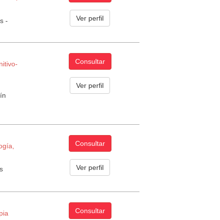
Ver perfil
s -
Consultar
itivo­
Ver perfil
ín
Consultar
ogía,
Ver perfil
s
Consultar
pia