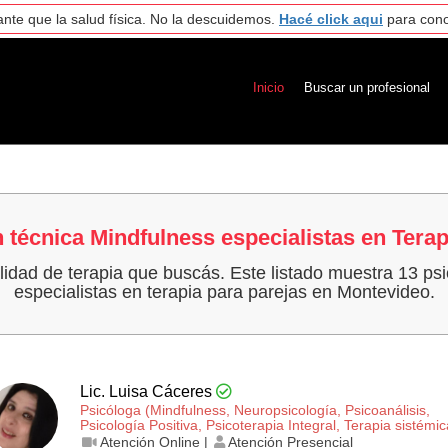
nte que la salud física. No la descuidemos.
Hacé click aqui
para cono
Inicio
Buscar un profesional
 técnica Mindfulness especialistas en Terap
alidad de terapia que buscás. Este listado muestra 13 ps
especialistas en terapia para parejas en Montevideo.
Lic. Luisa Cáceres
Psicóloga (Mindfulness, Neuropsicología, Psicoanálisis,
Psicología Positiva, Psicoterapia Integral, Terapia sistémic
Atención Online |
Atención Presencial