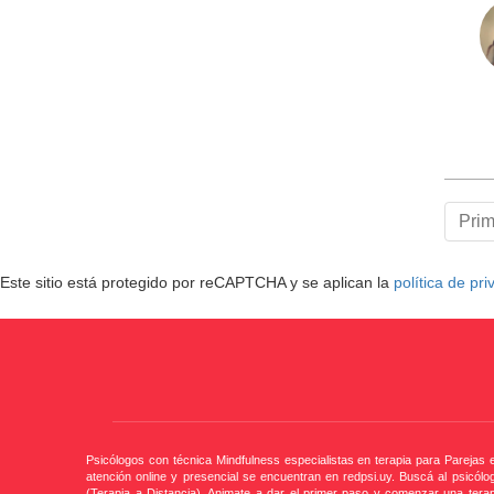
Pri
Este sitio está protegido por reCAPTCHA y se aplican la
política de pr
Psicólogos con técnica Mindfulness especialistas en terapia para Parejas
atención online y presencial se encuentran en redpsi.uy. Buscá al psicól
(Terapia a Distancia). Animate a dar el primer paso y comenzar una ter