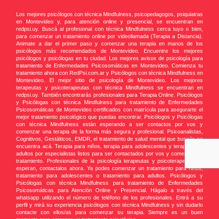
Los mejores psicólogos con técnica Mindfulness, psicopedagogos, psiquiatras
en Montevideo y, para atención online y presencial, se encuentran en
redpsi.uy. Buscá al profesional con técnica Mindfulness cerca tuyo o bien,
para comenzar un tratamiento online por videollamada (Terapia a Distancia).
Animate a dar el primer paso y comenzar una terapia en manos de los
psicólogos más recomendados de Montevideo. Encuentre los mejores
psicólogos y psicólogas en tu ciudad. Los mejores avisos de psicología para
tratamiento de Enfermedades Psicosomáticas en Montevideo. Comienza tu
tratamiento ahora con RedPsi.com.ar y Psicólogos con técnica Mindfulness en
Montevideo. El mejor sitio de psicología de Montevideo. Los mejores
terapeutas y psicoterapeutas con técnica Mindfulness se encuentran en
redpsi.uy. También encontrarás profesionales para Terapia Online. Psicólogos
y Psicólogas con técnica Mindfulness para tratamiento de Enfermedades
Psicosomáticas de Montevideo certificados con matrícula para asegurarte el
mejor tratamiento psicológico que puedas encontrar. Psicólogos y Psicólogas
con técnica Mindfulness están esperando a ser contactos por vos y
comenzar una terapia de la forma más segura y profesional. Psicoanalistas,
Cognitivos, Gestálticos, EMDR, el tratamiento de salud mental que buscás se
encuentra acá. Terapia para niños, terapia para adolescentes y terapia para
adultos por especialistas listos para ser contactados por vos y comenzar un
tratamiento. Profesionales de la psicología terapeutas y psicoterapeutas te
esperan, contactalos ahora. Ya podes comenzar un tratamiento para niños,
tratamiento para adolescentes o tratamiento para adultos. Psicólogos y
Psicólogas con técnica Mindfulness para tratamiento de Enfermedades
Psicosomáticas para Atención Online y Presencial. Hágalo a través del
whatsapp utilizando el número de teléfono de los profesionales. Entrá a su
perfil y mirá su experiencia psicólogos con técnica Mindfulness y sin dudarlo
contacte con ellos/as para comenzar su terapia. Siempre es un buen