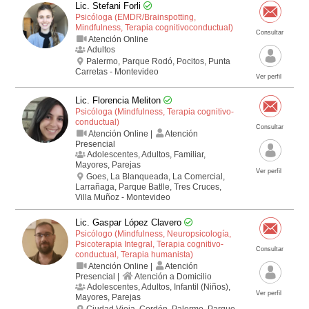
Lic. Stefani Forli
Psicóloga (EMDR/Brainspotting,
Mindfulness, Terapia cognitivo­conductual)
Consultar
Atención Online
Adultos
Palermo, Parque Rodó, Pocitos, Punta
Carretas - Montevideo
Ver perfil
Lic. Florencia Meliton
Psicóloga (Mindfulness, Terapia cognitivo­
conductual)
Consultar
Atención Online |
Atención
Presencial
Adolescentes, Adultos, Familiar,
Mayores, Parejas
Ver perfil
Goes, La Blanqueada, La Comercial,
Larrañaga, Parque Batlle, Tres Cruces,
Villa Muñoz - Montevideo
Lic. Gaspar López Clavero
Psicólogo (Mindfulness, Neuropsicología,
Psicoterapia Integral, Terapia cognitivo­
Consultar
conductual, Terapia humanista)
Atención Online |
Atención
Presencial |
Atención a Domicilio
Adolescentes, Adultos, Infantil (Niños),
Ver perfil
Mayores, Parejas
Ciudad Vieja, Cordón, Palermo, Parque