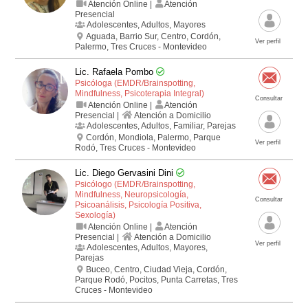
Atención Online |
Atención
Presencial
Adolescentes, Adultos, Mayores
Aguada, Barrio Sur, Centro, Cordón,
Ver perfil
Palermo, Tres Cruces - Montevideo
Lic. Rafaela Pombo
Psicóloga (EMDR/Brainspotting,
Mindfulness, Psicoterapia Integral)
Consultar
Atención Online |
Atención
Presencial |
Atención a Domicilio
Adolescentes, Adultos, Familiar, Parejas
Cordón, Mondiola, Palermo, Parque
Ver perfil
Rodó, Tres Cruces - Montevideo
Lic. Diego Gervasini Dini
Psicólogo (EMDR/Brainspotting,
Mindfulness, Neuropsicología,
Consultar
Psicoanálisis, Psicología Positiva,
Sexología)
Atención Online |
Atención
Presencial |
Atención a Domicilio
Ver perfil
Adolescentes, Adultos, Mayores,
Parejas
Buceo, Centro, Ciudad Vieja, Cordón,
Parque Rodó, Pocitos, Punta Carretas, Tres
Cruces - Montevideo