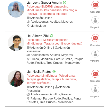
Lic. Leyla Speyer Amorín
Psicóloga (EMDR/Brainspotting,
Mindfulness, Psicoanálisis, Psicología
Consultar
Positiva, Psicoterapia Integral)
Atención Online
Adolescentes, Adultos, Mayores
Montevideo
Ver perfil
Lic. Alberto Zibil
Psicólogo (EMDR/Brainspotting,
Mindfulness, Terapia cognitivo­conductual)
Consultar
Atención Online |
Atención
Presencial
Adolescentes, Adultos, Mayores
Buceo, Mondiola, Parque Batlle, Parque
Ver perfil
Rodó, Pocitos, Tres Cruces - Montevideo
Lic. Noelia Prates
Psicóloga (Mindfulness, Psicodrama,
Terapia gestáltica, Terapia humanista,
Consultar
Terapia sistémica)
Atención Online |
Atención
Presencial
Adolescentes, Adultos, Parejas
Ver perfil
Palermo, Parque Rodó, Pocitos, Punta
Carretas, Tres Cruces - Montevideo