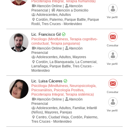
Psicoterapia Integral, Terapia humanista)
Atención Online |
Atención
Presencial |
Atención a Domicilio
Adolescentes, Adultos
Ver perfil
Cordón, Palermo, Parque Batlle, Parque
Rodó, Tres Cruces - Montevideo
Lic. Francisco Gil
Psicólogo (Mindfulness, Terapia cognitivo­
conductual, Terapia junguiana)
Consultar
Atención Online |
Atención
Presencial
Adolescentes, Adultos, Mayores
Cordón, La Blanqueada, La Comercial,
Ver perfil
Larrañaga, Parque Batlle, Tres Cruces -
Montevideo
Lic. Luisa Cáceres
Psicóloga (Mindfulness, Neuropsicología,
Psicoanálisis, Psicología Positiva,
Consultar
Psicoterapia Integral, Terapia sistémica)
Atención Online |
Atención
Presencial
Adolescentes, Adultos, Familiar, Infantil
Ver perfil
(Niños), Mayores, Parejas
Centro, Ciudad Vieja, Cordón, Palermo,
Tres Cruces - Montevideo