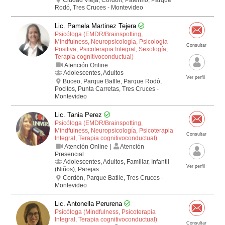
Rodó, Tres Cruces - Montevideo
Lic. Pamela Martinez Tejera
Psicóloga (EMDR/Brainspotting,
Mindfulness, Neuropsicología, Psicología
Consultar
Positiva, Psicoterapia Integral, Sexología,
Terapia cognitivo­conductual)
Atención Online
Adolescentes, Adultos
Ver perfil
Buceo, Parque Batlle, Parque Rodó,
Pocitos, Punta Carretas, Tres Cruces -
Montevideo
Lic. Tania Perez
Psicóloga (EMDR/Brainspotting,
Mindfulness, Neuropsicología, Psicoterapia
Consultar
Integral, Terapia cognitivo­conductual)
Atención Online |
Atención
Presencial
Adolescentes, Adultos, Familiar, Infantil
Ver perfil
(Niños), Parejas
Cordón, Parque Batlle, Tres Cruces -
Montevideo
Lic. Antonella Perurena
Psicóloga (Mindfulness, Psicoterapia
Integral, Terapia cognitivo­conductual)
Consultar